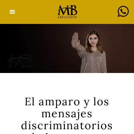
INICIO
SERVICIOS
DESPACHO
BLOG
El amparo y los
mensajes
CONSULTAS
discriminatorios
CONTACTO