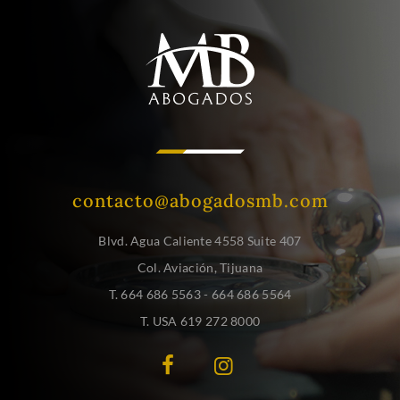
contacto@abogadosmb.com
Blvd. Agua Caliente 4558 Suite 407
Col. Aviación, Tijuana
T. 664 686 5563 - 664 686 5564
T. USA 619 272 8000